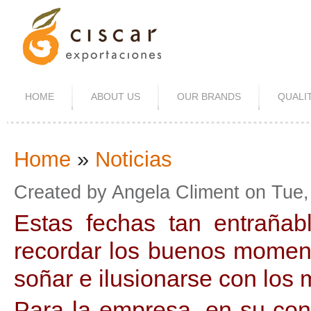
HOME
ABOUT US
OUR BRANDS
QUALI
Home
»
Noticias
You Are Here
Created by
Angela Climent
on
Tue,
Estas fechas tan entrañab
recordar los buenos moment
soñar e ilusionarse con los
Para la empresa, en su con